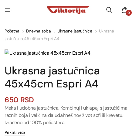
0
Početna
Dnevna soba
Ukrasne jastučnice
Ukrasna
jastučnica 45x45cm Espri A4
Ukrasna jastučnica
45x45cm Espri A4
650
RSD
Meka i udobna jastučnica. Kombinuj i uklapaj s jastučićima
raznih boja i veličina da udahneš nov život sofi ili krevetu.
Izrađeno od 100% poliestera.
Prikaži više