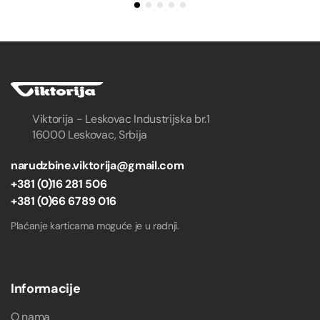
Viktorija - Leskovac Industrijska br.1
16000 Leskovac, Srbija
narudzbine.viktorija@gmail.com
+381 (0)16 281 506
+381 (0)66 6789 016
Plaćanje karticama moguće je u radnji.
Informacije
O nama