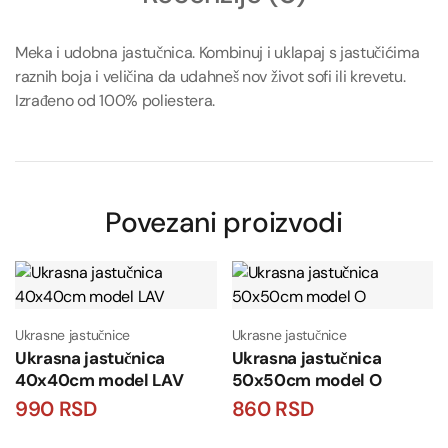
Meka i udobna jastučnica. Kombinuj i uklapaj s jastučićima
raznih boja i veličina da udahneš nov život sofi ili krevetu.
Izrađeno od 100% poliestera.
Povezani proizvodi
Ukrasne jastučnice
Ukrasne jastučnice
Ukrasna jastučnica
Ukrasna jastučnica
40x40cm model LAV
50x50cm model O
990
RSD
860
RSD