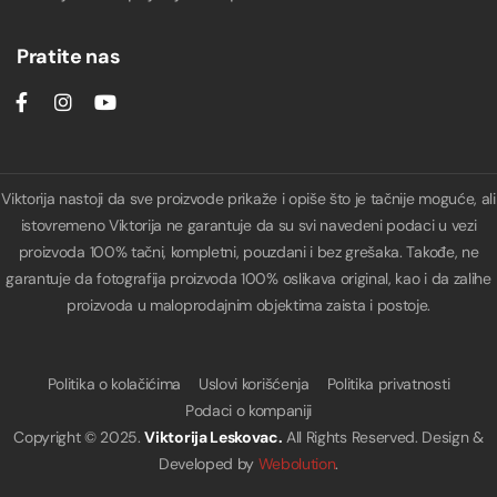
Pratite nas
Viktorija nastoji da sve proizvode prikaže i opiše što je tačnije moguće, ali
istovremeno Viktorija ne garantuje da su svi navedeni podaci u vezi
proizvoda 100% tačni, kompletni, pouzdani i bez grešaka. Takođe, ne
garantuje da fotografija proizvoda 100% oslikava original, kao i da zalihe
proizvoda u maloprodajnim objektima zaista i postoje.
Politika o kolačićima
Uslovi korišćenja
Politika privatnosti
Podaci o kompaniji
Copyright © 2025.
Viktorija Leskovac.
All Rights Reserved. Design &
Developed by
Webolution
.