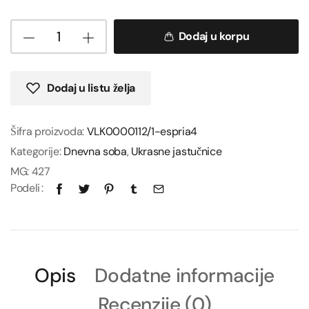
Dodaj u korpu
Dodaj u listu želja
Šifra proizvoda:
VLK0000112/1-espria4
Kategorije:
Dnevna soba
,
Ukrasne jastučnice
MG:
427
Podeli
Opis
Dodatne informacije
Recenzije (0)