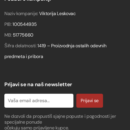
Naziv kompanije:
Viktorija Leskovac
PIB:
100544935
MB:
51775660
Šifra delatnosti:
1419 – Proizvodnja ostalih odevnih
predmeta i pribora
Prijavi se na naš newsletter
Prijavi se
Ne dozvoli da propustiš sjajne popuste i pogodnosti jer
specijalne ponude
očekuju samo prijavljene kupce.