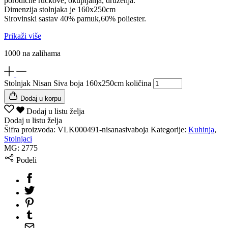
porodične ručkove, okupljanja, druženja.
Dimenzija stolnjaka je 160x250cm
Sirovinski sastav 40% pamuk,60% poliester.
Prikaži više
1000 na zalihama
Stolnjak Nisan Siva boja 160x250cm količina
Dodaj u korpu
Dodaj u listu želja
Dodaj u listu želja
Šifra proizvoda:
VLK000491-nisanasivaboja
Kategorije:
Kuhinja
,
Stolnjaci
MG:
2775
Podeli