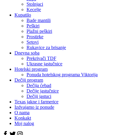
Stolnjaci
Kecelje
Kupatilo
Bade mantili
Peškiri
Plažni peškiri
Prostirke
Setovi
Rukavice za brisanje
Dnevna soba
Prekrivači TDF
Ukrasne jastučnice
Hotelski program
Ponuda hotelskog programa Viktorija
Dečiji program
Dečija ćebad
Dečije jastučnice
Dečiji jastuci
Texas jakne i farmerice
Izdvajamo iz ponude
O nama
Konkakt
Moj nalog