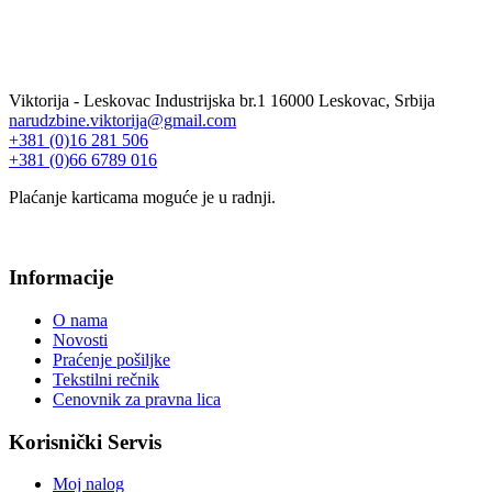
Viktorija - Leskovac Industrijska br.1 16000 Leskovac, Srbija
narudzbine.viktorija@gmail.com
+381 (0)16 281 506
+381 (0)66 6789 016
Plaćanje karticama moguće je u radnji.
Informacije
O nama
Novosti
Praćenje pošiljke
Tekstilni rečnik
Cenovnik za pravna lica
Korisnički Servis
Moj nalog