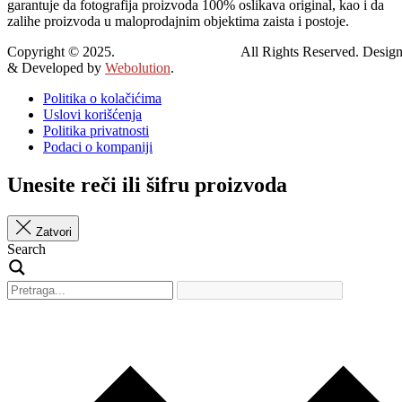
garantuje da fotografija proizvoda 100% oslikava original, kao i da
zalihe proizvoda u maloprodajnim objektima zaista i postoje.
Copyright © 2025.
Viktorija Leskovac.
All Rights Reserved. Desig
& Developed by
Webolution
.
Politika o kolačićima
Uslovi korišćenja
Politika privatnosti
Podaci o kompaniji
Unesite reči ili šifru proizvoda
Zatvori
Search