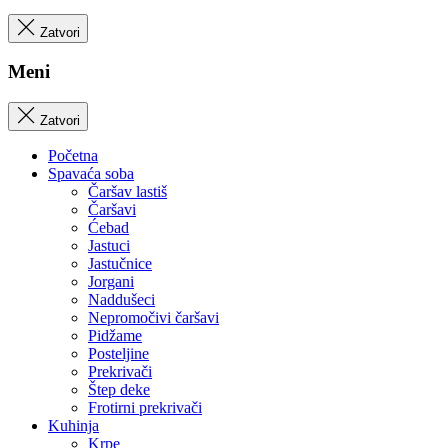
Zatvori
Meni
Zatvori
Početna
Spavaća soba
Čaršav lastiš
Čaršavi
Ćebad
Jastuci
Jastučnice
Jorgani
Naddušeci
Nepromočivi čaršavi
Pidžame
Posteljine
Prekrivači
Štep deke
Frotirni prekrivači
Kuhinja
Krpe