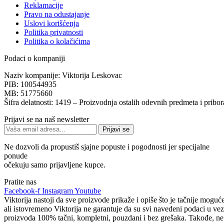
Reklamacije
Pravo na odustajanje
Uslovi korišćenja
Politika privatnosti
Politika o kolačićima
Podaci o kompaniji
Naziv kompanije:
Viktorija Leskovac
PIB:
100544935
MB:
51775660
Šifra delatnosti:
1419 – Proizvodnja ostalih odevnih predmeta i pribor
Prijavi se na naš newsletter
Prijavi se
Ne dozvoli da propustiš sjajne popuste i pogodnosti jer specijalne
ponude
očekuju samo prijavljene kupce.
Pratite nas
Facebook-f
Instagram
Youtube
Viktorija nastoji da sve proizvode prikaže i opiše što je tačnije moguće
ali istovremeno Viktorija ne garantuje da su svi navedeni podaci u vez
proizvoda 100% tačni, kompletni, pouzdani i bez grešaka. Takođe, ne