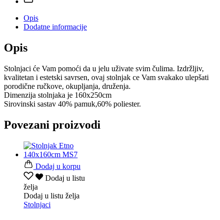
Opis
Dodatne informacije
Opis
Stolnjaci će Vam pomoći da u jelu uživate svim čulima. Izdržljiv,
kvalitetan i estetski savrsen, ovaj stolnjak ce Vam svakako ulepšati
porodične ručkove, okupljanja, druženja.
Dimenzija stolnjaka je 160x250cm
Sirovinski sastav 40% pamuk,60% poliester.
Povezani proizvodi
Dodaj u korpu
Dodaj u listu
želja
Dodaj u listu želja
Stolnjaci