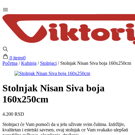
0 items
0
Početna
/
Kuhinja
/
Stolnjaci
/
Stolnjak Nisan Siva boja 160x250cm
Stolnjak Nisan Siva boja
160x250cm
4.200
RSD
Stolnjaci će Vam pomoći da u jelu uživate svim čulima. Izdržljiv,
kvalitetan i estetski savrsen, ovaj stolnjak ce Vam svakako ulepšati