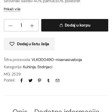
Sirovinski sastav 40% pamuk,60% poliester.
Prikaži više
Dodaj u korpu
Dodaj u listu želja
Šifra proizvoda:
VLK000490-nisanasivaboja
Kategorije:
Kuhinja
,
Stolnjaci
MG:
2529
Podeli
Opis
Dodatne informacije