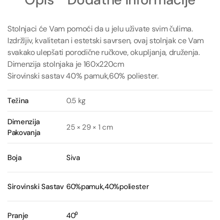
Stolnjaci će Vam pomoći da u jelu uživate svim čulima.
Izdržljiv, kvalitetan i estetski savrsen, ovaj stolnjak ce Vam
svakako ulepšati porodične ručkove, okupljanja, druženja.
Dimenzija stolnjaka je 160x220cm
Sirovinski sastav 40% pamuk,60% poliester.
Težina
0.5 kg
Dimenzija
25 × 29 × 1 cm
Pakovanja
Boja
Siva
Sirovinski Sastav
60%pamuk,40%poliester
Pranje
40⁰