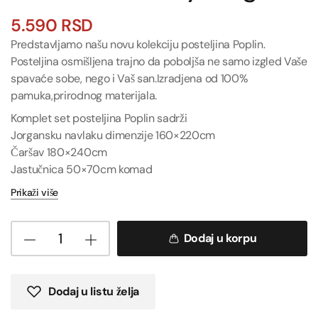
5.590
RSD
Predstavljamo našu novu kolekciju posteljina Poplin.
Posteljina osmišljena trajno da poboljša ne samo izgled Vaše
spavaće sobe, nego i Vaš san.Izradjena od 100%
pamuka,prirodnog materijala.
Komplet set posteljina Poplin sadrži
Jorgansku navlaku dimenzije 160×220cm
Čaršav 180×240cm
Jastučnica 50×70cm komad
Prikaži više
Dodaj u korpu
Dodaj u listu želja