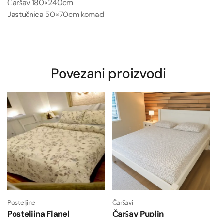
Čaršav 180×240cm
Jastučnica 50×70cm komad
Povezani proizvodi
Posteljine
Čaršavi
Posteljina Flanel
Čaršav Puplin