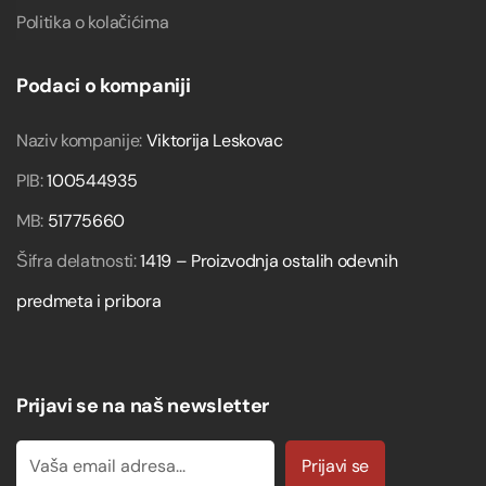
Politika o kolačićima
Podaci o kompaniji
Naziv kompanije:
Viktorija Leskovac
PIB:
100544935
MB:
51775660
Šifra delatnosti:
1419 – Proizvodnja ostalih odevnih
predmeta i pribora
Prijavi se na naš newsletter
Prijavi se