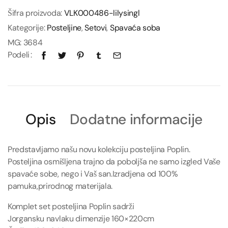
Šifra proizvoda:
VLK000486-lilysingl
Kategorije:
Posteljine
,
Setovi
,
Spavaća soba
MG:
3684
Podeli
Opis
Dodatne informacije
Predstavljamo našu novu kolekciju posteljina Poplin.
Posteljina osmišljena trajno da poboljša ne samo izgled Vaše
spavaće sobe, nego i Vaš san.Izradjena od 100%
pamuka,prirodnog materijala.
Komplet set posteljina Poplin sadrži
Jorgansku navlaku dimenzije 160×220cm