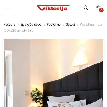
0
Početna
Spavaća soba
Posteljine
Setovi
Posteljina mala
160x220cm Lily Singl