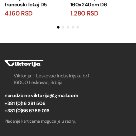
francuski ležaj D5
160x240cm D6
4.160
RSD
1.280
RSD
Viktorija - Leskovac Industrijska br.1
16000 Leskovac, Srbija
narudzbine.viktorija@gmail.com
+381 (0)16 281 506
+381 (0)66 6789 016
Plaćanje karticama moguće je u radnji.