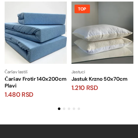
TOP
Čaršav lastiš
Jastuci
Čaršav Frotir 140x200cm
Jastuk Krzno 50x70cm
Plavi
1.210
RSD
1.480
RSD