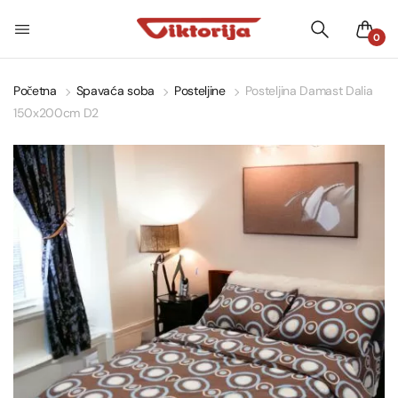
0
Početna
Spavaća soba
Posteljine
Posteljina Damast Dalia
150x200cm D2