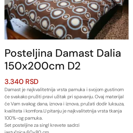
Posteljina Damast Dalia
150x200cm D2
3.340
RSD
Damast je najkvalitetnija vrsta pamuka i svojom gustinom
će svakako pružiti pravi užitak pri spavanju. Ovaj materijal
će Vam svakog dana, iznova i iznova, pružati dodir luksuza,
kvaliteta i komfora.U pitanju je najkvalitetnija vrsta tkanja
100%-og pamuka.
Set posteljine za singl krevete sadrzi
jastučnica 60×80 cm