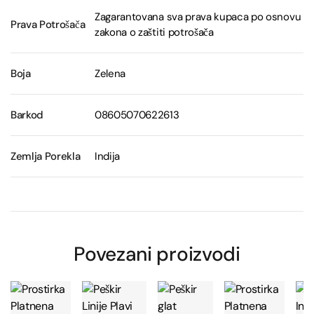
Zagarantovana sva prava kupaca po osnovu
Prava Potrošača
zakona o zaštiti potrošača
Boja
Zelena
Barkod
08605070622613
Zemlja Porekla
Indija
Povezani proizvodi