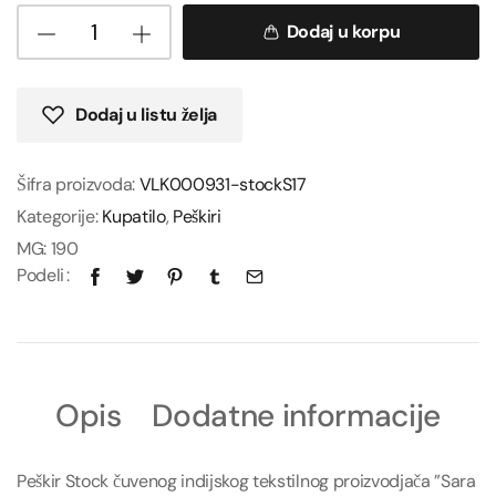
Dodaj u korpu
Dodaj u listu želja
Šifra proizvoda:
VLK000931-stockS17
Kategorije:
Kupatilo
,
Peškiri
MG:
190
Podeli
Opis
Dodatne informacije
Peškir Stock čuvenog indijskog tekstilnog proizvodjača ”Sara