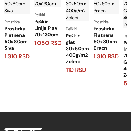
Peškiri
Peškir
Prostirke
Prostirke
Linije Plavi
Prostirka
Prostirka
Peškiri
70x130cm
Platnena
Platnena
Peškir
Pešk
50x80cm
50x80cm
glat
1.050
RSD
Peš
Siva
Braon
30x50cm
Ind
400g/m2
70
1.310
RSD
1.310
RSD
Zeleni
Gla
40
110
RSD
Zel
5