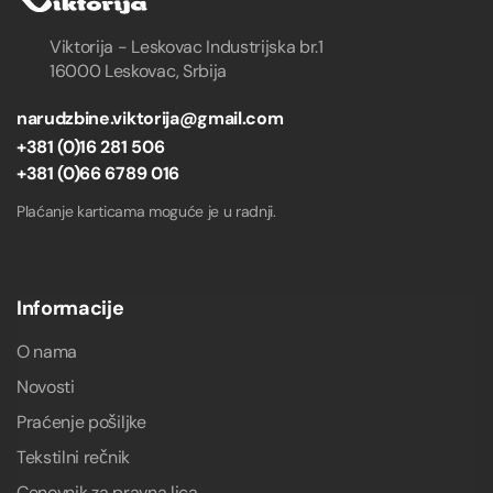
Viktorija - Leskovac Industrijska br.1
16000 Leskovac, Srbija
narudzbine.viktorija@gmail.com
+381 (0)16 281 506
+381 (0)66 6789 016
Plaćanje karticama moguće je u radnji.
Informacije
O nama
Novosti
Praćenje pošiljke
Tekstilni rečnik
Cenovnik za pravna lica