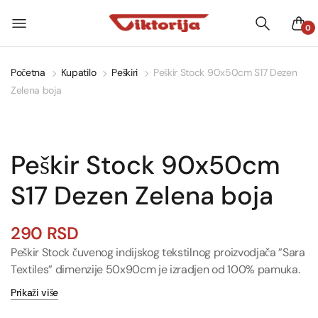
0
Početna
Kupatilo
Peškiri
Peškir Stock 90x50cm S17 Dezen
Zelena boja
Peškir Stock 90x50cm
S17 Dezen Zelena boja
290
RSD
Peškir Stock čuvenog indijskog tekstilnog proizvodjača ”Sara
Textiles” dimenzije 50x90cm je izradjen od 100% pamuka.
Prikaži više