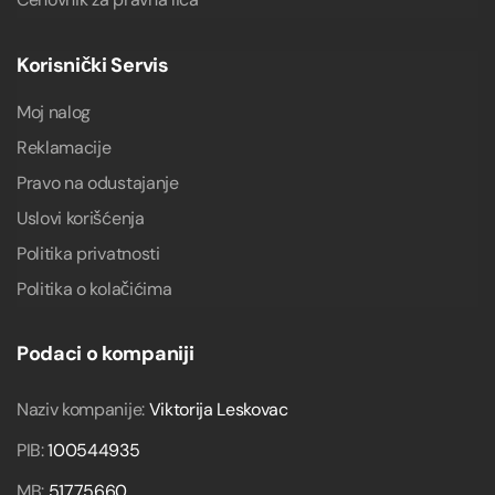
Korisnički Servis
Moj nalog
Reklamacije
Pravo na odustajanje
Uslovi korišćenja
Politika privatnosti
Politika o kolačićima
Podaci o kompaniji
Naziv kompanije:
Viktorija Leskovac
PIB:
100544935
MB:
51775660