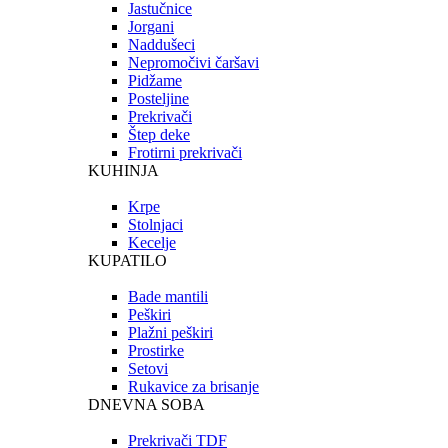
Jastučnice
Jorgani
Naddušeci
Nepromočivi čaršavi
Pidžame
Posteljine
Prekrivači
Štep deke
Frotirni prekrivači
KUHINJA
Krpe
Stolnjaci
Kecelje
KUPATILO
Bade mantili
Peškiri
Plažni peškiri
Prostirke
Setovi
Rukavice za brisanje
DNEVNA SOBA
Prekrivači TDF