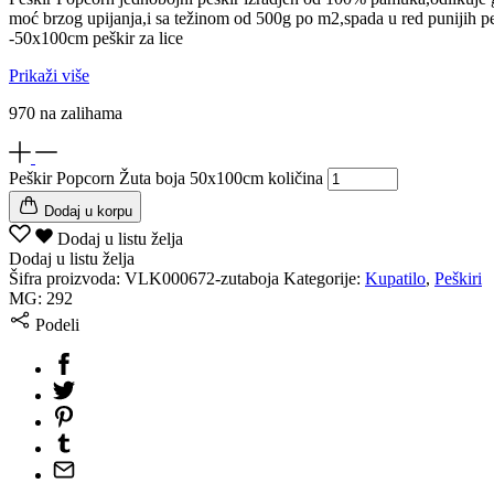
moć brzog upijanja,i sa težinom od 500g po m2,spada u red punijih p
-50x100cm peškir za lice
Prikaži više
970 na zalihama
Peškir Popcorn Žuta boja 50x100cm količina
Dodaj u korpu
Dodaj u listu želja
Dodaj u listu želja
Šifra proizvoda:
VLK000672-zutaboja
Kategorije:
Kupatilo
,
Peškiri
MG:
292
Podeli