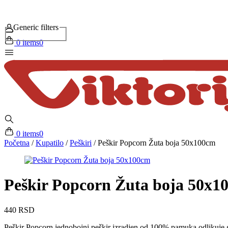
Generic filters
0 items
0
0 items
0
Početna
/
Kupatilo
/
Peškiri
/
Peškir Popcorn Žuta boja 50x100cm
Peškir Popcorn Žuta boja 50x1
440
RSD
Peškir Popcorn jednobojni peškir izradjen od 100% pamuka,odlikuje 