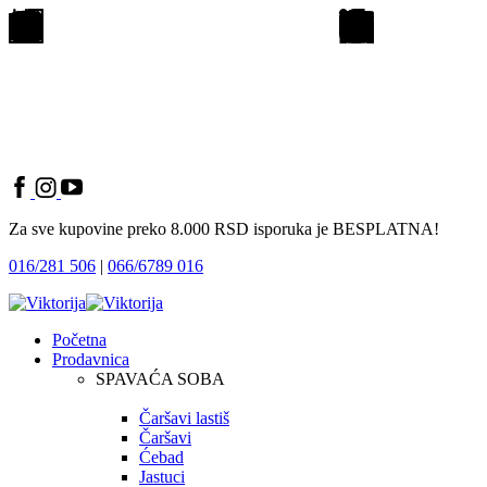
Za sve kupovine preko 8.000 RSD isporuka je BESPLATNA!
016/281 506
|
066/6789 016
Početna
Prodavnica
SPAVAĆA SOBA
Čaršavi lastiš
Čaršavi
Ćebad
Jastuci