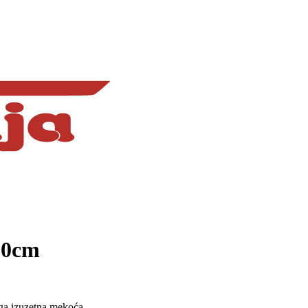
00cm
ga izuzetna mekoća,