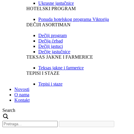
Ukrasne jastučnice
HOTELSKI PROGRAM
Ponuda hotelskog programa Viktorija
DEČIJI ASORTIMAN
Dečiji program
Dečija ćebad
Dečiji jastuci
Dečije jastučnice
TEKSAS JAKNE I FARMERICE
Teksas jakne i farmerice
TEPISI I STAZE
Tepisi i staze
Novosti
O nama
Kontakt
Search