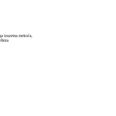
ga izuzetna mekoća,
eškira