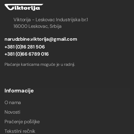
Viktorija - Leskovac Industrijska br.1
16000 Leskovac, Srbija
narudzbine.viktorija@gmail.com
+381 (0)16 281 506
+381 (0)66 6789 016
Plaćanje karticama moguće je u radnji.
Informacije
O nama
Novosti
Praćenje pošiljke
Tekstilni rečnik