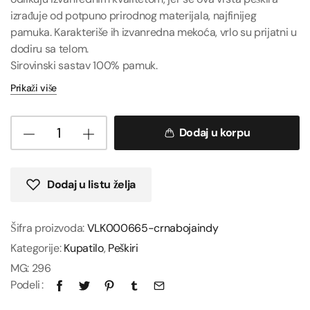
izrađuje od potpuno prirodnog materijala, najfinijeg
pamuka. Karakteriše ih izvanredna mekoća, vrlo su prijatni u
dodiru sa telom.
Sirovinski sastav 100% pamuk.
Prikaži više
Dodaj u korpu
Dodaj u listu želja
Šifra proizvoda:
VLK000665-crnabojaindy
Kategorije:
Kupatilo
,
Peškiri
MG:
296
Podeli