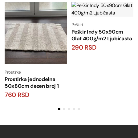
Peškiri
Peškir Indy 50x90cm
Glat 400g/m2 Ljubičasta
290
RSD
Prostirke
Prostirka jednodelna
50x80cm dezen broj 1
760
RSD