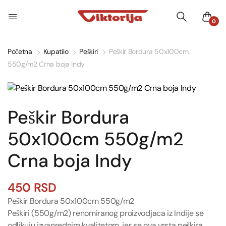
0
Početna
Kupatilo
Peškiri
Peškir Bordura 50x100cm
550g/m2 Crna boja Indy
Peškir Bordura
50x100cm 550g/m2
Crna boja Indy
450
RSD
Peškir Bordura 50x100cm 550g/m2
Peškiri (550g/m2) renomiranog proizvodjaca iz Indije se
odlikuju izvanrednim kvalitetom, jer se ova vrsta peškira