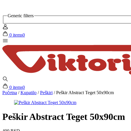
Generic filters
0 items
0
0 items
0
Početna
/
Kupatilo
/
Peškiri
/
Peškir Abstract Teget 50x90cm
Peškir Abstract Teget 50x90cm
400
RSD