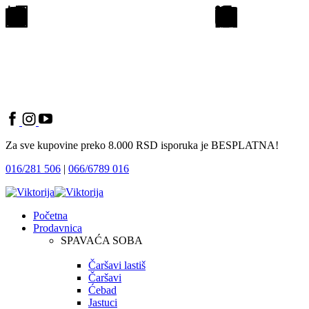
Za sve kupovine preko 8.000 RSD isporuka je BESPLATNA!
016/281 506
|
066/6789 016
Početna
Prodavnica
SPAVAĆA SOBA
Čaršavi lastiš
Čaršavi
Ćebad
Jastuci