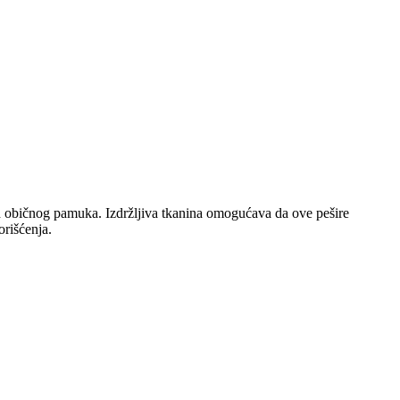
od običnog pamuka. Izdržljiva tkanina omogućava da ove pešire
orišćenja.