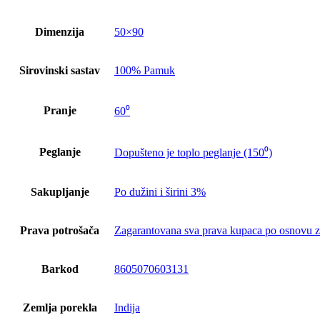
Dimenzija
50×90
Sirovinski sastav
100% Pamuk
Pranje
60⁰
Peglanje
Dopušteno je toplo peglanje (150⁰)
Sakupljanje
Po dužini i širini 3%
Prava potrošača
Zagarantovana sva prava kupaca po osnovu za
Barkod
8605070603131
Zemlja porekla
Indija