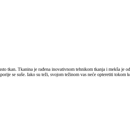
gusto tkan. Tkanina je rađena inovativnom tehnikom tkanja i mekša je 
sporije se suše. Iako su teži, svojom težinom vas neće opteretiti tokom k