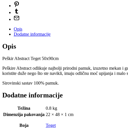
Opis
Dodatne informacije
Opis
Peškir Abstract Teget 50x90cm
Peškire Abstract odlikuje najbolji prirodni pamuk, izuzetno mekan i 
koristite duže nego što ste navikli, imaju odličnu moć upijanja i malo 
Sirovinski sastav 100% pamuk.
Dodatne informacije
Težina
0.8 kg
Dimenzija pakovanja
22 × 48 × 1 cm
Boja
Teget