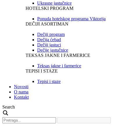
Ukrasne jastučnice
HOTELSKI PROGRAM
Ponuda hotelskog programa Viktorija
DEČIJI ASORTIMAN
Dečiji program
Dečija ćebad
Dečiji jastuci
Dečije jastučnice
TEKSAS JAKNE I FARMERICE
Teksas jakne i farmerice
TEPISI I STAZE
Tepisi i staze
Novosti
O nama
Kontakt
Search