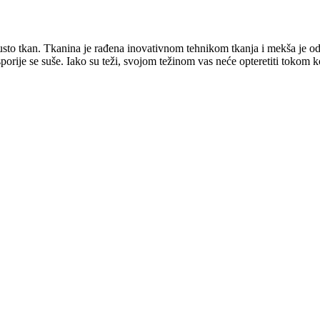
gusto tkan. Tkanina je rađena inovativnom tehnikom tkanja i mekša je 
sporije se suše. Iako su teži, svojom težinom vas neće opteretiti tokom k