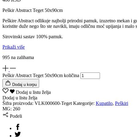
Peškir Abstract Teget 50x90cm
Peškire Abstract odlikuje najbolji prirodni pamuk, izuzetno mekan i 
koristite duže nego što ste navikli, imaju odličnu moć upijanja i malo 
Sirovinski sastav 100% pamuk.
Prikaži više
995 na zalihama
Peškir Abstract Teget 50x90cm količina
Dodaj u korpu
Dodaj u listu želja
Dodaj u listu želja
Šifra proizvoda:
VLK000600-Teget
Kategorije:
Kupatilo
,
Peškiri
MG:
260
Podeli