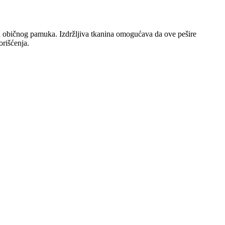
od običnog pamuka. Izdržljiva tkanina omogućava da ove pešire
orišćenja.