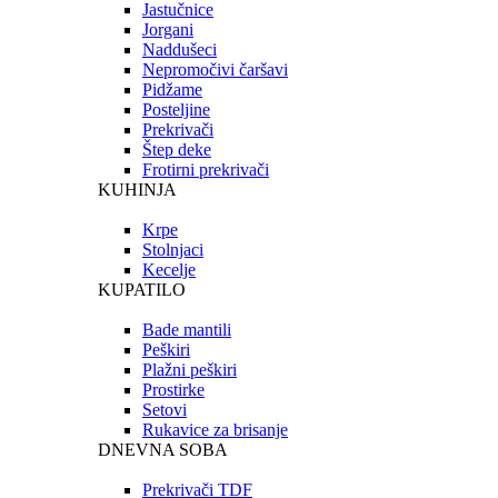
Jastučnice
Jorgani
Naddušeci
Nepromočivi čaršavi
Pidžame
Posteljine
Prekrivači
Štep deke
Frotirni prekrivači
KUHINJA
Krpe
Stolnjaci
Kecelje
KUPATILO
Bade mantili
Peškiri
Plažni peškiri
Prostirke
Setovi
Rukavice za brisanje
DNEVNA SOBA
Prekrivači TDF