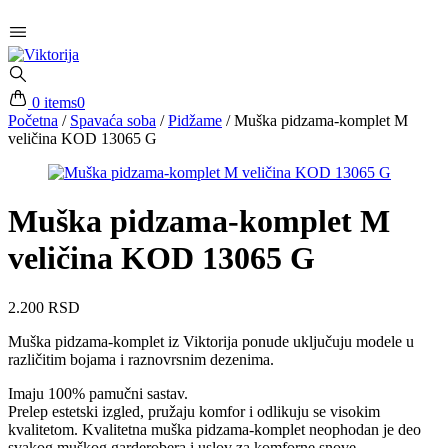
0 items
0
Početna
/
Spavaća soba
/
Pidžame
/
Muška pidzama-komplet M
veličina KOD 13065 G
Muška pidzama-komplet M
veličina KOD 13065 G
2.200
RSD
Muška pidzama-komplet iz Viktorija ponude uključuju modele u
različitim bojama i raznovrsnim dezenima.
Imaju 100% pamučni sastav.
Prelep estetski izgled, pružaju komfor i odlikuju se visokim
kvalitetom. Kvalitetna muška pidzama-komplet neophodan je deo
svakog muškog garderobera i uslov za komforne snove.