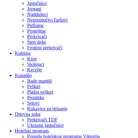
Jastučnice
Jorgani
Naddušeci
Nepromočivi čaršavi
Pidžame
Posteljine
Prekrivači
Štep deke
Frotirni prekrivači
Kuhinja
Krpe
Stolnjaci
Kecelje
Kupatilo
Bade mantili
Peškiri
Plažni peškiri
Prostirke
Setovi
Rukavice za brisanje
Dnevna soba
Prekrivači TDF
Ukrasne jastučnice
Hotelski program
Ponuda hotelskog programa Viktorija