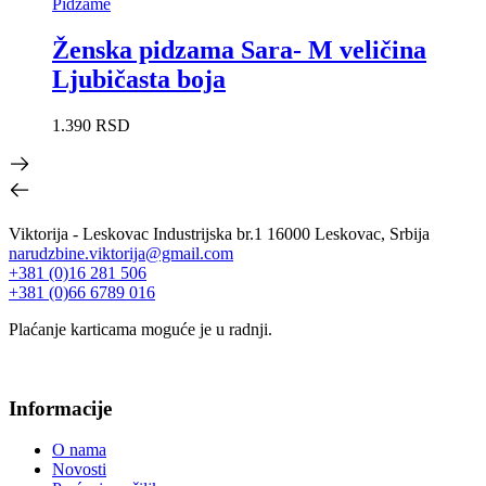
Pidžame
Ženska pidzama Sara- M veličina
Ljubičasta boja
1.390
RSD
Viktorija - Leskovac Industrijska br.1 16000 Leskovac, Srbija
narudzbine.viktorija@gmail.com
+381 (0)16 281 506
+381 (0)66 6789 016
Plaćanje karticama moguće je u radnji.
Informacije
O nama
Novosti