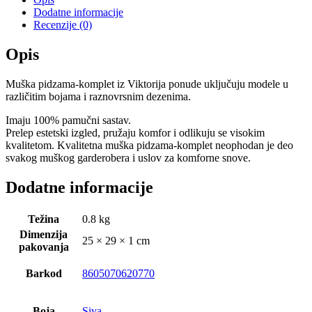
Dodatne informacije
Recenzije (0)
Opis
Muška pidzama-komplet iz Viktorija ponude uključuju modele u
različitim bojama i raznovrsnim dezenima.
Imaju 100% pamučni sastav.
Prelep estetski izgled, pružaju komfor i odlikuju se visokim
kvalitetom. Kvalitetna muška pidzama-komplet neophodan je deo
svakog muškog garderobera i uslov za komforne snove.
Dodatne informacije
Težina
0.8 kg
Dimenzija
25 × 29 × 1 cm
pakovanja
Barkod
8605070620770
Boja
Siva