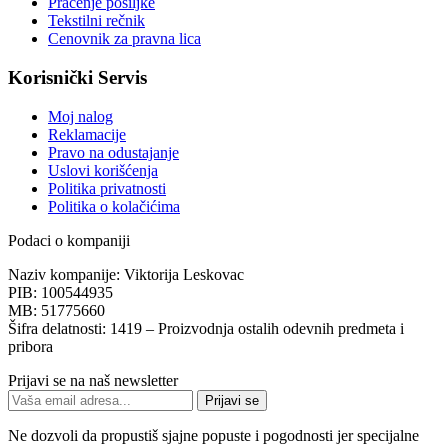
Praćenje pošiljke
Tekstilni rečnik
Cenovnik za pravna lica
Korisnički Servis
Moj nalog
Reklamacije
Pravo na odustajanje
Uslovi korišćenja
Politika privatnosti
Politika o kolačićima
Podaci o kompaniji
Naziv kompanije:
Viktorija Leskovac
PIB:
100544935
MB:
51775660
Šifra delatnosti:
1419 – Proizvodnja ostalih odevnih predmeta i
pribora
Prijavi se na naš newsletter
Prijavi se
Ne dozvoli da propustiš sjajne popuste i pogodnosti jer specijalne