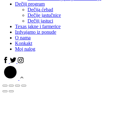
Dečiji program
Dečija ćebad
Dečije jastučnice
Dečiji jastuci
Texas jakne i farmerice
Izdvajamo iz ponude
O nama
Konkakt
Moj nalog