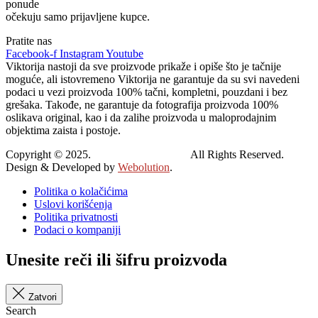
ponude
očekuju samo prijavljene kupce.
Pratite nas
Facebook-f
Instagram
Youtube
Viktorija nastoji da sve proizvode prikaže i opiše što je tačnije
moguće, ali istovremeno Viktorija ne garantuje da su svi navedeni
podaci u vezi proizvoda 100% tačni, kompletni, pouzdani i bez
grešaka. Takođe, ne garantuje da fotografija proizvoda 100%
oslikava original, kao i da zalihe proizvoda u maloprodajnim
objektima zaista i postoje.
Copyright © 2025.
Viktorija Leskovac.
All Rights Reserved.
Design & Developed by
Webolution
.
Politika o kolačićima
Uslovi korišćenja
Politika privatnosti
Podaci o kompaniji
Unesite reči ili šifru proizvoda
Zatvori
Search