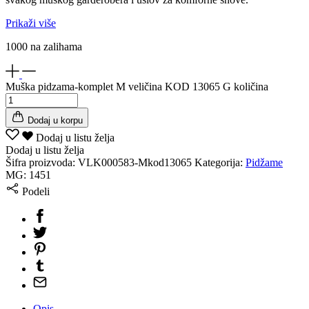
Prikaži više
1000 na zalihama
Muška pidzama-komplet M veličina KOD 13065 G količina
Dodaj u korpu
Dodaj u listu želja
Dodaj u listu želja
Šifra proizvoda:
VLK000583-Mkod13065
Kategorija:
Pidžame
MG:
1451
Podeli
Opis