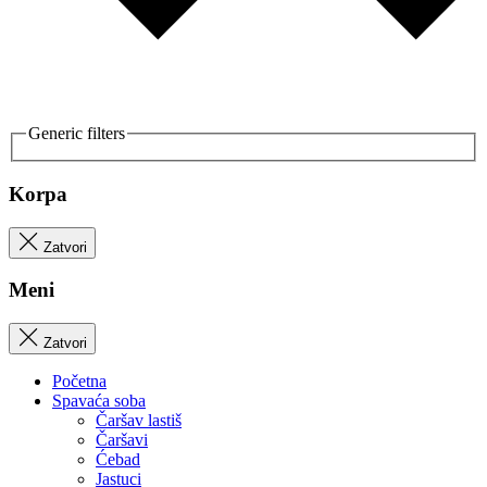
Generic filters
Korpa
Zatvori
Meni
Zatvori
Početna
Spavaća soba
Čaršav lastiš
Čaršavi
Ćebad
Jastuci