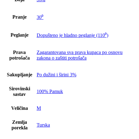
Pranje
30⁰
Peglanje
Dopušteno je hladno peglanje (110⁰)
Prava
Zagarantovana sva prava kupaca po osnovu
potrošača
zakona o zaštiti potrošača
Sakupljanje
Po dužini i širini 3%
Sirovinski
100% Pamuk
sastav
Veličina
M
Zemlja
Turska
porekla