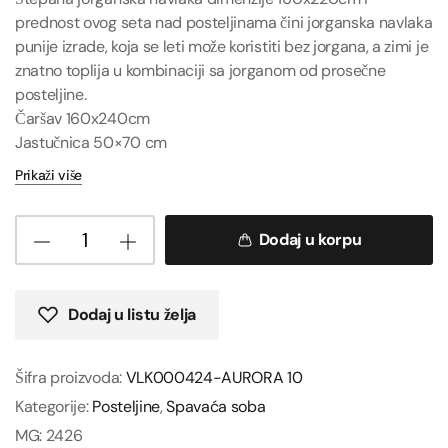
prednost ovog seta nad posteljinama čini jorganska navlaka
punije izrade, koja se leti može koristiti bez jorgana, a zimi je
znatno toplija u kombinaciji sa jorganom od prosečne
posteljine.
Čaršav 160x240cm
Jastučnica 50×70 cm
Prikaži više
Dodaj u korpu
Dodaj u listu želja
Šifra proizvoda:
VLK000424-AURORA 10
Kategorije:
Posteljine
,
Spavaća soba
MG:
2426