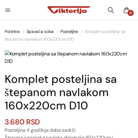
0
Početna
Spavaća soba
Posteljine
Komplet posteljina sa
štepanom navlakom 160x220cm D10
Komplet posteljina sa
štepanom navlakom
160x220cm D10
3.680
RSD
Posteljina 4 godišnja doba sadrži:
Štepana jorganska navlaka dimenzije 160x220cm i