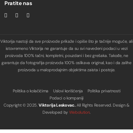
Pratite nas
Viktorija nastoji da sve proizvode prikaže i opiše što je tačnije moguće, ali
istovremeno Viktorija ne garantuje da su svi navedeni podaci u vezi
proizvoda 100% tačni, kompletni, pouzdani i bez grešaka. Takođe, ne
garantuje da fotografija proizvoda 100% oslikava original, kao i da zalihe
proizvoda u maloprodajnim objektima zaista i postoje.
Politika o kolačićima
Uslovi korišćenja
Politika privatnosti
Podaci o kompaniji
Copyright © 2025.
Viktorija Leskovac.
All Rights Reserved. Design &
Developed by
Webolution
.