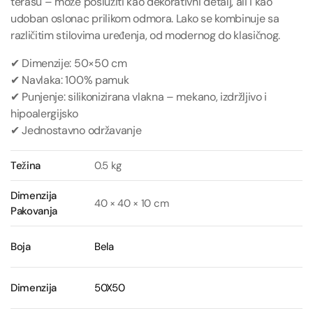
terasu – može poslužiti kao dekorativni detalj, ali i kao
udoban oslonac prilikom odmora. Lako se kombinuje sa
različitim stilovima uređenja, od modernog do klasičnog.
✔ Dimenzije: 50×50 cm
✔ Navlaka: 100% pamuk
✔ Punjenje: silikonizirana vlakna – mekano, izdržljivo i
hipoalergijsko
✔ Jednostavno održavanje
Težina
0.5 kg
Dimenzija
40 × 40 × 10 cm
Pakovanja
Boja
Bela
Dimenzija
50X50