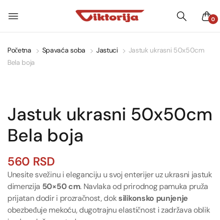
0
Početna
Spavaća soba
Jastuci
Jastuk ukrasni 50x50cm
Bela boja
Jastuk ukrasni 50x50cm
Bela boja
560
RSD
Unesite svežinu i eleganciju u svoj enterijer uz ukrasni jastuk
dimenzija
50×50 cm
. Navlaka od prirodnog pamuka pruža
prijatan dodir i prozračnost, dok
silikonsko punjenje
obezbeđuje mekoću, dugotrajnu elastičnost i zadržava oblik