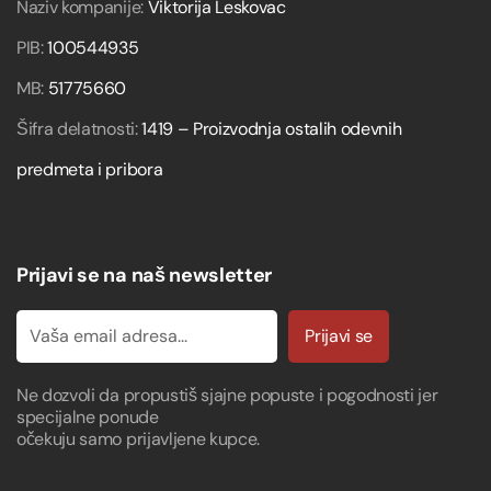
Naziv kompanije:
Viktorija Leskovac
PIB:
100544935
MB:
51775660
Šifra delatnosti:
1419 – Proizvodnja ostalih odevnih
predmeta i pribora
Prijavi se na naš newsletter
Prijavi se
Ne dozvoli da propustiš sjajne popuste i pogodnosti jer
specijalne ponude
očekuju samo prijavljene kupce.