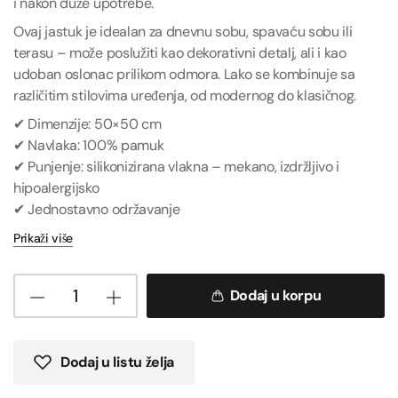
i nakon duže upotrebe.
Ovaj jastuk je idealan za dnevnu sobu, spavaću sobu ili
terasu – može poslužiti kao dekorativni detalj, ali i kao
udoban oslonac prilikom odmora. Lako se kombinuje sa
različitim stilovima uređenja, od modernog do klasičnog.
✔ Dimenzije: 50×50 cm
✔ Navlaka: 100% pamuk
✔ Punjenje: silikonizirana vlakna – mekano, izdržljivo i
hipoalergijsko
✔ Jednostavno održavanje
Prikaži više
Dodaj u korpu
Dodaj u listu želja