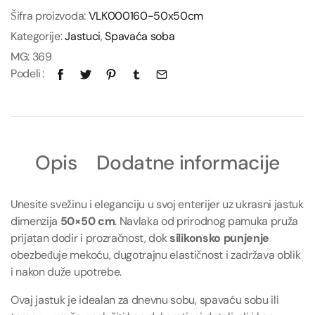
Šifra proizvoda:
VLK000160-50x50cm
Kategorije:
Jastuci
,
Spavaća soba
MG:
369
Podeli
Opis
Dodatne informacije
Unesite svežinu i eleganciju u svoj enterijer uz ukrasni jastuk
dimenzija
50×50 cm
. Navlaka od prirodnog pamuka pruža
prijatan dodir i prozračnost, dok
silikonsko punjenje
obezbeđuje mekoću, dugotrajnu elastičnost i zadržava oblik
i nakon duže upotrebe.
Ovaj jastuk je idealan za dnevnu sobu, spavaću sobu ili