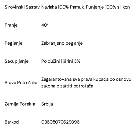
Sirovinski Sastav
Navlaka 100% Pamuk, Punjenje 100% silikon
Pranje
40⁰
Peglanje
Zabranjeno peglanje
Sakupljanje
Po dužini i širini 3%
Zagarantovana sva prava kupaca po osnovu
Prava Potrošača
zakona o zaštiti potrošača
Zemlja Porekla
Srbija
Barkod
08605070629896