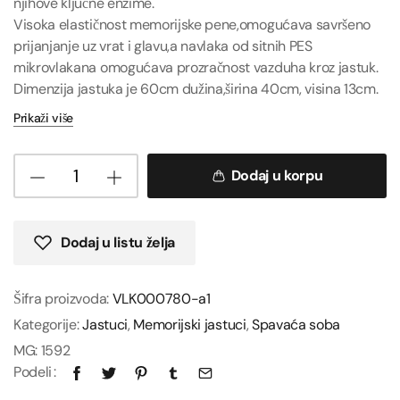
njihove ključne enzime.
Visoka elastičnost memorijske pene,omogućava savršeno
prijanjanje uz vrat i glavu,a navlaka od sitnih PES
mikrovlakana omogućava prozračnost vazduha kroz jastuk.
Dimenzija jastuka je 60cm dužina,širina 40cm, visina 13cm.
Prikaži više
Dodaj u korpu
Dodaj u listu želja
Šifra proizvoda:
VLK000780-a1
Kategorije:
Jastuci
,
Memorijski jastuci
,
Spavaća soba
MG:
1592
Podeli