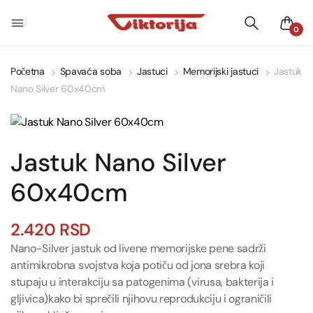
0
Početna
Spavaća soba
Jastuci
Memorijski jastuci
Jastuk
Nano Silver 60x40cm
Jastuk Nano Silver
60x40cm
2.420
RSD
Nano-Silver jastuk od livene memorijske pene sadrži
antimikrobna svojstva koja potiču od jona srebra koji
stupaju u interakciju sa patogenima (virusa, bakterija i
gljivica)kako bi sprečili njihovu reprodukciju i ograničili