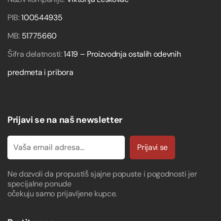
PIB:
100544935
MB:
51775660
Šifra delatnosti:
1419 – Proizvodnja ostalih odevnih
predmeta i pribora
Prijavi se na naš newsletter
Prijavi se
Ne dozvoli da propustiš sjajne popuste i pogodnosti jer
specijalne ponude
očekuju samo prijavljene kupce.