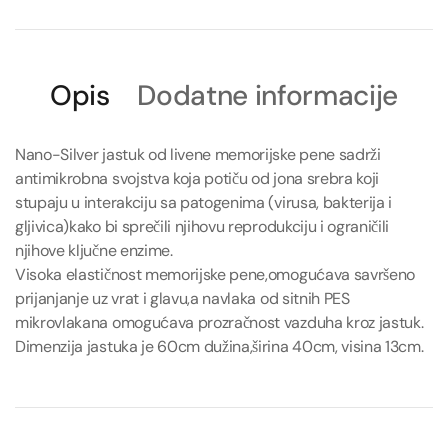
Opis
Dodatne informacije
Nano-Silver jastuk od livene memorijske pene sadrži
antimikrobna svojstva koja potiču od jona srebra koji
stupaju u interakciju sa patogenima (virusa, bakterija i
gljivica)kako bi sprečili njihovu reprodukciju i ograničili
njihove ključne enzime.
Visoka elastičnost memorijske pene,omogućava savršeno
prijanjanje uz vrat i glavu,a navlaka od sitnih PES
mikrovlakana omogućava prozračnost vazduha kroz jastuk.
Dimenzija jastuka je 60cm dužina,širina 40cm, visina 13cm.