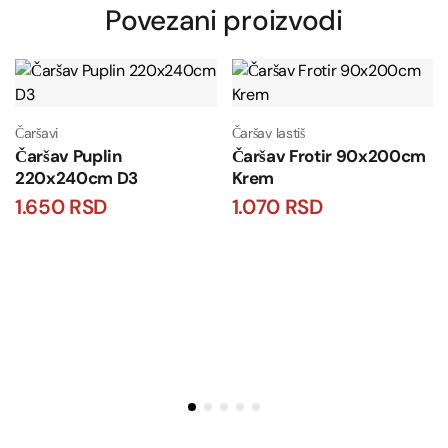
Povezani proizvodi
Čaršavi
Čaršav lastiš
Čaršav Puplin
Čaršav Frotir 90x200cm
220x240cm D3
Krem
1.650
RSD
1.070
RSD