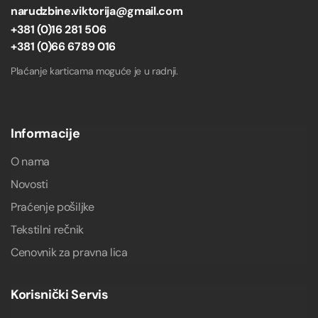
narudzbine.viktorija@gmail.com
+381 (0)16 281 506
+381 (0)66 6789 016
Plaćanje karticama moguće je u radnji.
Informacije
O nama
Novosti
Praćenje pošiljke
Tekstilni rečnik
Cenovnik za pravna lica
Korisnički Servis