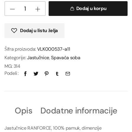
Dodaj u korpu
Dodaj u listu želja
Šifra proizvoda:
VLK000537-a11
Kategorije:
Jastučnice
,
Spavaća soba
MG:
314
Podeli
Opis
Dodatne informacije
Jastučnice RANFORCE, 100% pamuk, dimenzije