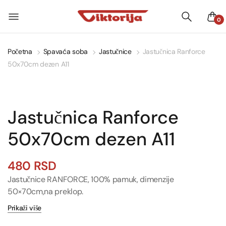
0
Početna
Spavaća soba
Jastučnice
Jastučnica Ranforce
50x70cm dezen A11
Jastučnica Ranforce
50x70cm dezen A11
480
RSD
Jastučnice RANFORCE, 100% pamuk, dimenzije
50×70cm,na preklop.
Prikaži više