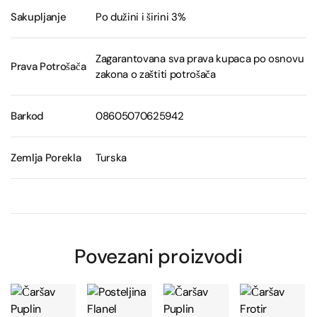
Sakupljanje
Po dužini i širini 3%
Zagarantovana sva prava kupaca po osnovu
Prava Potrošača
zakona o zaštiti potrošača
Barkod
08605070625942
Zemlja Porekla
Turska
Povezani proizvodi