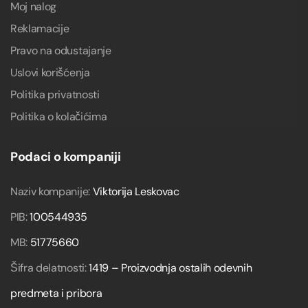
Moj nalog
Reklamacije
Pravo na odustajanje
Uslovi korišćenja
Politika privatnosti
Politika o kolačićima
Podaci o kompaniji
Naziv kompanije:
Viktorija Leskovac
PIB:
100544935
MB:
51775660
Šifra delatnosti:
1419 – Proizvodnja ostalih odevnih
predmeta i pribora