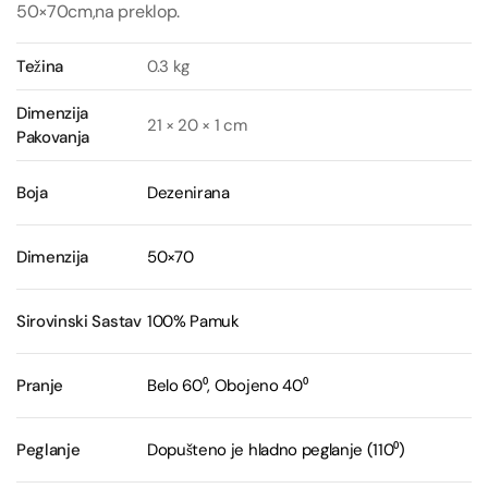
50×70cm,na preklop.
Težina
0.3 kg
Dimenzija
21 × 20 × 1 cm
Pakovanja
Boja
Dezenirana
Dimenzija
50×70
Sirovinski Sastav
100% Pamuk
Pranje
Belo 60⁰, Obojeno 40⁰
Peglanje
Dopušteno je hladno peglanje (110⁰)