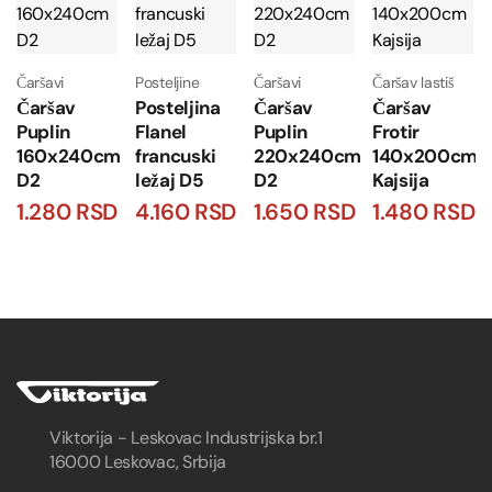
Čaršavi
Posteljine
Čaršavi
Čaršav lastiš
Čaršav
Posteljina
Čaršav
Čaršav
Puplin
Flanel
Puplin
Frotir
160x240cm
francuski
220x240cm
140x200cm
D2
ležaj D5
D2
Kajsija
1.280
RSD
4.160
RSD
1.650
RSD
1.480
RSD
Viktorija - Leskovac Industrijska br.1
16000 Leskovac, Srbija