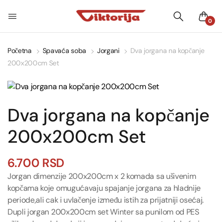
0
Početna
Spavaća soba
Jorgani
Dva jorgana na kopčanje
200x200cm Set
Dva jorgana na kopčanje
200x200cm Set
6.700
RSD
Jorgan dimenzije 200x200cm x 2 komada sa ušivenim
kopčama koje omugućavaju spajanje jorgana za hladnije
periode,ali cak i uvlačenje između istih za prijatniji osećaj.
Dupli jorgan 200x200cm set Winter sa punilom od PES