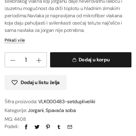
silikonskog vlakna koji jorganu daje neverovatnu lakoću i
izuzetnu mogućnost da drži toplotu u hladnim zimskim
periodima.Navlaka je napravljena od mikrofiber vlakana
koja daju pahuljasti i svilenkasti osećaj telu,te najčešće i
sama navlaka za jorgan nije potrebna.
Prikaži više
Dodaj u korpu
Dodaj u listu želja
Šifra proizvoda:
VLK000483-setdupliveliki
Kategorije:
Jorgani
,
Spavaća soba
MG:
4408
Podeli