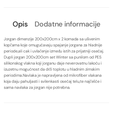
Opis
Dodatne informacije
Jorgan dimenzije 200x200cm x 2 komada sa ušivenim
kopčama koje omugućavaju spajanje jorgana za hladnije
periode,ali cak i uvlačenje između istih za prijatniji osećaj.
Dupli jorgan 200x200cm set Winter sa punilom od PES
silikonskog vlakna koji jorganu daje neverovatnu lakoću i
izuzetnu mogućnost da drži toplotu u hladnim zimskim
periodima.Navlaka je napravljena od mikrofiber vlakana
koja daju pahuljasti i svilenkasti osećaj telu,te najčešće i
sama navlaka za jorgan nije potrebna.