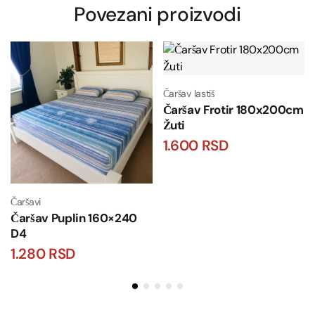
Povezani proizvodi
Čaršav lastiš
Čaršav Frotir 180x200cm
Žuti
1.600
RSD
Čaršavi
Čaršav Puplin 160×240
D4
1.280
RSD