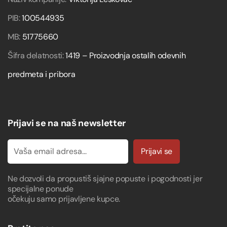
PIB:
100544935
MB:
51775660
Šifra delatnosti:
1419 – Proizvodnja ostalih odevnih
predmeta i pribora
Prijavi se na naš newsletter
Prijavi se
Ne dozvoli da propustiš sjajne popuste i pogodnosti jer
specijalne ponude
očekuju samo prijavljene kupce.