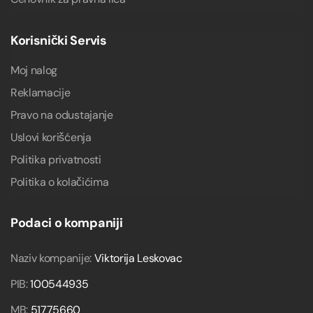
Korisnički Servis
Moj nalog
Reklamacije
Pravo na odustajanje
Uslovi korišćenja
Politika privatnosti
Politika o kolačićima
Podaci o kompaniji
Naziv kompanije:
Viktorija Leskovac
PIB:
100544935
MB:
51775660