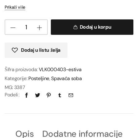
Prikaži više
Dodaj u korpu
Dodaj u listu želja
Šifra proizvoda:
VLK000403-estiva
Kategorije:
Posteljine
,
Spavaća soba
MG:
3387
Podeli
Opis
Dodatne informacije