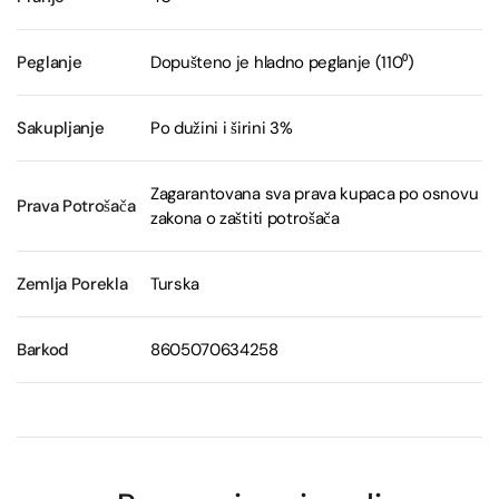
Peglanje
Dopušteno je hladno peglanje (110⁰)
Sakupljanje
Po dužini i širini 3%
Zagarantovana sva prava kupaca po osnovu
Prava Potrošača
zakona o zaštiti potrošača
Zemlja Porekla
Turska
Barkod
8605070634258