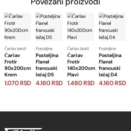
Povezani proizvodi
Čaršav lastiš
Posteljine
Čaršav lastiš
Posteljine
Čaršav
Posteljina
Čaršav
Posteljina
Frotir
Flanel
Frotir
Flanel
90x200cm
francuski
140x200cm
francuski
Krem
ležaj D5
Plavi
ležaj D4
1.070
RSD
4.160
RSD
1.480
RSD
4.160
RSD