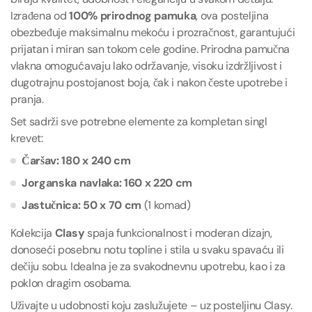
Izrađena od
100% prirodnog pamuka
, ova posteljina
obezbeđuje maksimalnu mekoću i prozračnost, garantujući
prijatan i miran san tokom cele godine. Prirodna pamučna
vlakna omogućavaju lako održavanje, visoku izdržljivost i
dugotrajnu postojanost boja, čak i nakon česte upotrebe i
pranja.
Set sadrži sve potrebne elemente za kompletan singl
krevet:
Čaršav: 180 x 240 cm
Jorganska navlaka: 160 x 220 cm
Jastučnica: 50 x 70 cm
(1 komad)
Kolekcija
Clasy
spaja funkcionalnost i moderan dizajn,
donoseći posebnu notu topline i stila u svaku spavaću ili
dečiju sobu. Idealna je za svakodnevnu upotrebu, kao i za
poklon dragim osobama.
Uživajte u udobnosti koju zaslužujete – uz posteljinu Clasy.