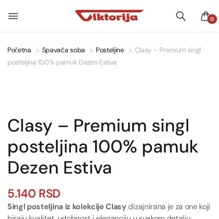
0
Početna
Spavaća soba
Posteljine
Clasy – Premium singl
posteljina 100% pamuk Dezen Estiva
Clasy – Premium singl
posteljina 100% pamuk
Dezen Estiva
5.140
RSD
Singl posteljina iz kolekcije Clasy
dizajnirana je za one koji
biraju kvalitet, udobnost i eleganciju u svakom detalju.