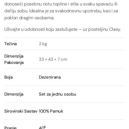
donoseći posebnu notu topline i stila u svaku spavaću ili
dečiju sobu. Idealna je za svakodnevnu upotrebu, kao i za
poklon dragim osobama.
Uživajte u udobnosti koju zaslužujete – uz posteljinu Clasy.
Težina
2 kg
Dimenzija
33 × 43 × 7 cm
Pakovanja
Boja
Dezenirana
Dimenzija
Set za jednu osobu
Sirovinski Sastav
100% Pamuk
Pranje
40⁰