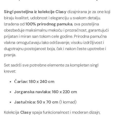
Singl posteljina iz kolekcije Clasy
dizajnirana je za one koji
biraju kvalitet, udobnost i eleganciju u svakom detalju.
Izrađena od
100% prirodnog pamuka
, ova posteljina
obezbeđuje maksimalnu mekoću i prozračnost, garantujući
prijatan i miran san tokom cele godine. Prirodna pamučna
vlakna omogućavaju lako održavanje, visoku izdržljivost i
dugotrajnu postojanost boja, čak i nakon česte upotrebe i
pranja.
Set sadrži sve potrebne elemente za kompletan singl
krevet:
Čaršav: 180 x 240 cm
Jorganska navlaka: 160 x 220 cm
Jastučnica: 50 x 70 cm
(1 komad)
Kolekcija
Clasy
spaja funkcionalnost i moderan dizajn,