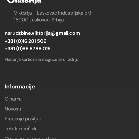
Viktorija - Leskovac Industrijska br.1
16000 Leskovac, Srbija
narudzbine.viktorija@gmail.com
+381 (0)16 281 506
+381 (0)66 6789 016
Plaćanje karticama moguće je u radnji.
Informacije
O nama
Novosti
Praćenje pošiljke
Tekstilni rečnik
Cenovnik za pravna lica