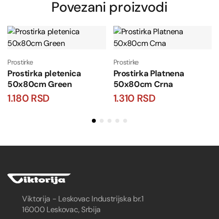
Povezani proizvodi
Prostirke
Prostirke
Prostirka pletenica
Prostirka Platnena
50x80cm Green
50x80cm Crna
1.180
RSD
1.310
RSD
Viktorija - Leskovac Industrijska br.1
16000 Leskovac, Srbija