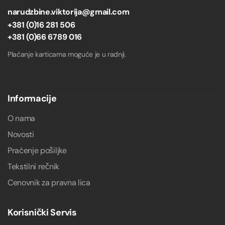
narudzbine.viktorija@gmail.com
+381 (0)16 281 506
+381 (0)66 6789 016
Plaćanje karticama moguće je u radnji.
Informacije
O nama
Novosti
Praćenje pošiljke
Tekstilni rečnik
Cenovnik za pravna lica
Korisnički Servis