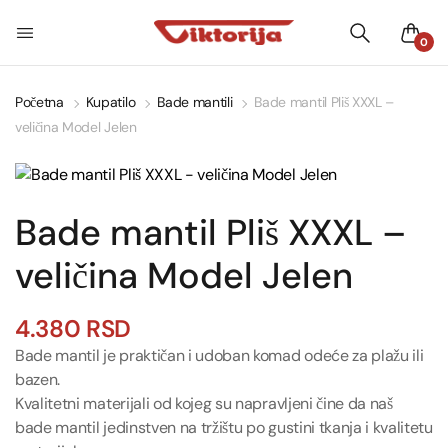
0
Početna
Kupatilo
Bade mantili
Bade mantil Pliš XXXL –
veličina Model Jelen
Bade mantil Pliš XXXL –
veličina Model Jelen
4.380
RSD
Bade mantil je praktičan i udoban komad odeće za plažu ili
bazen.
Kvalitetni materijali od kojeg su napravljeni čine da naš
bade mantil jedinstven na tržištu po gustini tkanja i kvalitetu