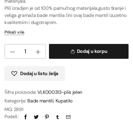
materijala.
Pliš izradjen je od 100% pamučnog materijala,gusto tkanje i
veliga gramaža bade mantila čini ovaj bade mantil izuzetno
kvalitetnim i dugotrajnim.
Prikaži više
Dodaj u korpu
Dodaj u listu želja
Šifra proizvoda:
VLK000313-plis jelen
Kategorije:
Bade mantili
,
Kupatilo
MG:
2891
Podeli