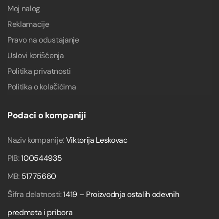
Moj nalog
Reklamacije
Pravo na odustajanje
Uslovi korišćenja
Politika privatnosti
Politika o kolačićima
Podaci o kompaniji
Naziv kompanije:
Viktorija Leskovac
PIB:
100544935
MB:
51775660
Šifra delatnosti:
1419 – Proizvodnja ostalih odevnih
predmeta i pribora