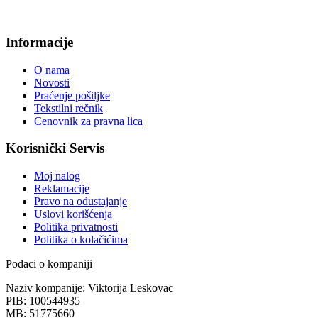
Informacije
O nama
Novosti
Praćenje pošiljke
Tekstilni rečnik
Cenovnik za pravna lica
Korisnički Servis
Moj nalog
Reklamacije
Pravo na odustajanje
Uslovi korišćenja
Politika privatnosti
Politika o kolačićima
Podaci o kompaniji
Naziv kompanije:
Viktorija Leskovac
PIB:
100544935
MB:
51775660