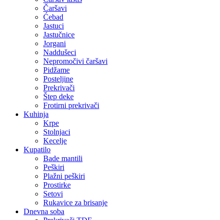
Čaršavi
Ćebad
Jastuci
Jastučnice
Jorgani
Naddušeci
Nepromočivi čaršavi
Pidžame
Posteljine
Prekrivači
Štep deke
Frotirni prekrivači
Kuhinja
Krpe
Stolnjaci
Kecelje
Kupatilo
Bade mantili
Peškiri
Plažni peškiri
Prostirke
Setovi
Rukavice za brisanje
Dnevna soba