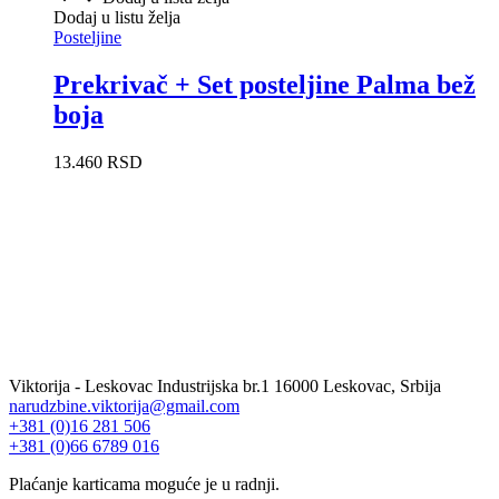
Dodaj u listu želja
Posteljine
Prekrivač + Set posteljine Palma bež
boja
13.460
RSD
Viktorija - Leskovac Industrijska br.1 16000 Leskovac, Srbija
narudzbine.viktorija@gmail.com
+381 (0)16 281 506
+381 (0)66 6789 016
Plaćanje karticama moguće je u radnji.