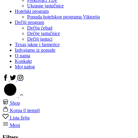
Prekrivači TDF
Ukrasne jastučnice
Hotelski program
Ponuda hotelskog programa Viktorija
Dečiji program
Dečija ćebad
Dečije jastučnice
Dečiji jastuci
Texas jakne i farmerice
Izdvajamo iz ponude
O nama
Konkakt
Moj nalog
Shop
Korpa
0 items
0
Lista želja
Meni
Filters