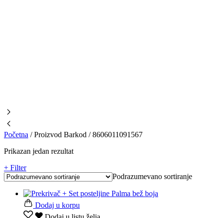
Početna
/
Proizvod Barkod
/
8606011091567
Prikazan jedan rezultat
+ Filter
Podrazumevano sortiranje
Dodaj u korpu
Dodaj u listu želja