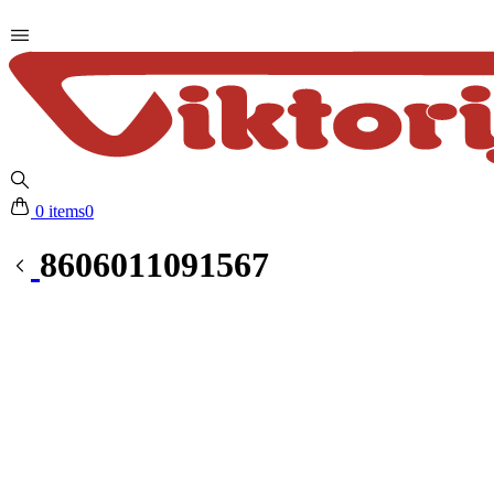
0 items
0
8606011091567