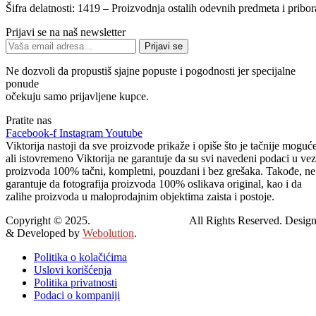
Šifra delatnosti:
1419 – Proizvodnja ostalih odevnih predmeta i pribor
Prijavi se na naš newsletter
Prijavi se
Ne dozvoli da propustiš sjajne popuste i pogodnosti jer specijalne
ponude
očekuju samo prijavljene kupce.
Pratite nas
Facebook-f
Instagram
Youtube
Viktorija nastoji da sve proizvode prikaže i opiše što je tačnije moguće
ali istovremeno Viktorija ne garantuje da su svi navedeni podaci u vez
proizvoda 100% tačni, kompletni, pouzdani i bez grešaka. Takođe, ne
garantuje da fotografija proizvoda 100% oslikava original, kao i da
zalihe proizvoda u maloprodajnim objektima zaista i postoje.
Copyright © 2025.
Viktorija Leskovac.
All Rights Reserved. Desig
& Developed by
Webolution
.
Politika o kolačićima
Uslovi korišćenja
Politika privatnosti
Podaci o kompaniji