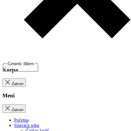
Generic filters
Korpa
Zatvori
Meni
Zatvori
Početna
Spavaća soba
Čaršav lastiš