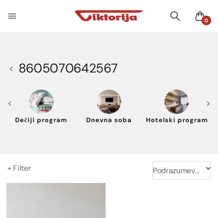
0
8605070642567
Dečiji program
Dnevna soba
Hotelski program
+ Filter
Podrazumevano sortiranje