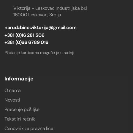
Viktorija - Leskovac Industrijska br.1
16000 Leskovac, Srbija
narudzbine.viktorija@gmail.com
+381 (0)16 281 506
+381 (0)66 6789 016
Plaćanje karticama moguće je u radnji.
Informacije
O nama
Novosti
Praćenje pošiljke
Tekstilni rečnik
Cenovnik za pravna lica