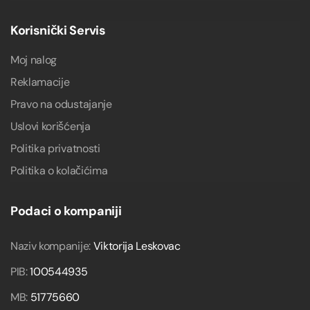
Korisnički Servis
Moj nalog
Reklamacije
Pravo na odustajanje
Uslovi korišćenja
Politika privatnosti
Politika o kolačićima
Podaci o kompaniji
Naziv kompanije:
Viktorija Leskovac
PIB:
100544935
MB:
51775660