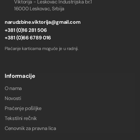
Viktorija - Leskovac Industrijska br.1
16000 Leskovac, Srbija
narudzbine.viktorija@gmail.com
+381 (0)16 281 506
+381 (0)66 6789 016
Plaćanje karticama moguće je u radnji.
Informacije
O nama
Novosti
Praćenje pošiljke
Tekstilni rečnik
Cenovnik za pravna lica