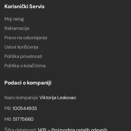
Korisnički Servis
Moj nalog
Reklamacije
Pravo na odustajanje
Uslovi korišćenja
Politika privatnosti
Politika o kolačićima
Podaci o kompaniji
Naziv kompanije:
Viktorija Leskovac
PIB:
100544935
MB:
51775660
Šifra delatnosti:
1419 – Proizvodnja ostalih odevnih