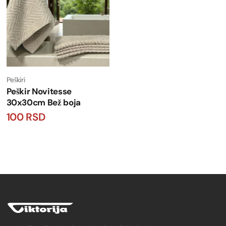
Peškiri
Peškir Novitesse
30x30cm Bež boja
100
RSD