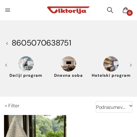
0
8605070638751
Dečiji program
Dnevna soba
Hotelski program
+ Filter
Podrazumevano sortiranje