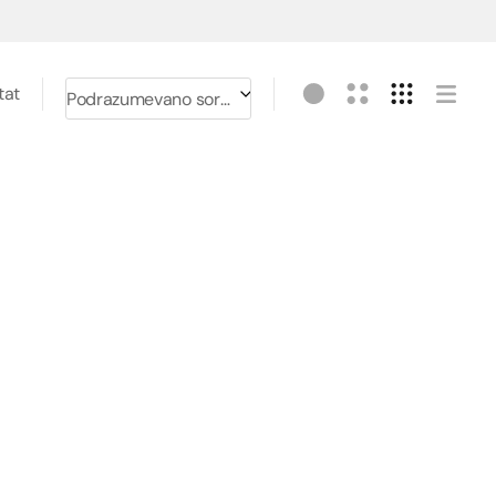
tat
Podrazumevano sortiranje