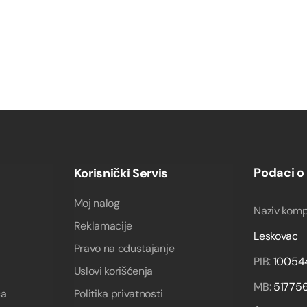
Podaci o
Korisnički Servis
Moj nalog
Naziv komp
Reklamacije
Leskovac
Pravo na odustajanje
PIB:
10054
Uslovi korišćenja
MB:
51775
ca
Politika privatnosti