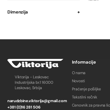
Dimenzija
+
Informacije
O nama
Viktorija - Leskovac
Novosti
Industrijska br.1 16000
Leskovac, Srbija
Praćenje pošiljke
Tekstilni rečnik
narudzbine.viktorija@gmail.com
Cenovnik za pravna li
+381 (0)16 281 506