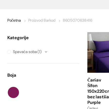
Početna
Proizvod Barkod
8605070638416
Kategorije
Spavaća soba
(1)
Boja
Čaršav
Šifon
150x220c
bez lastiša
Purple
Čaršavi