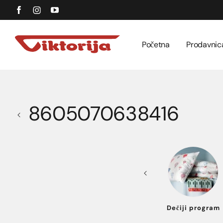
Početna
Prodavnic
8605070638416
Texas jakne i
Spavaća soba
Dečiji program
farmerice