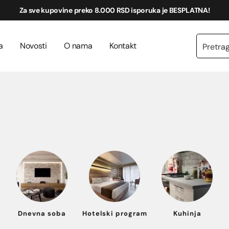
Za sve kupovine preko 8.000 RSD isporuka je BESPLATNA!
a
Novosti
O nama
Kontakt
Dnevna soba
Hotelski program
Kuhinja