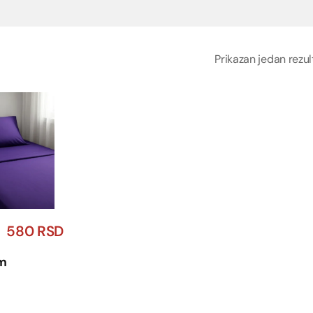
Prikazan jedan rezul
580
RSD
m