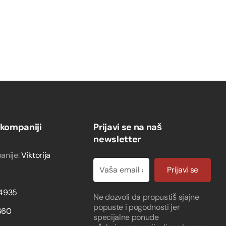
 kompaniji
Prijavi se na naš
newsletter
anije:
Viktorija
Prijavi se
4935
Ne dozvoli da propustiš sjajne
popuste i pogodnosti jer
660
specijalne ponude