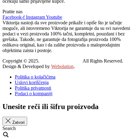
očekuju samo prijavljene kupce.
Pratite nas
Facebook-f
Instagram
Youtube
Viktorija nastoji da sve proizvode prikaže i opiše što je tačnije
moguće, ali istovremeno Viktorija ne garantuje da su svi navedeni
podaci u vezi proizvoda 100% tačni, kompletni, pouzdani i bez
grešaka. Takođe, ne garantuje da fotografija proizvoda 100%
oslikava original, kao i da zalihe proizvoda u maloprodajnim
objektima zaista i postoje.
Copyright © 2025.
Viktorija Leskovac.
All Rights Reserved.
Design & Developed by
Webolution
.
Politika o kolačićima
Uslovi korišćenja
Politika privatnosti
Podaci o kompaniji
Unesite reči ili šifru proizvoda
Zatvori
Search