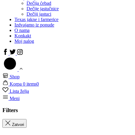
Dečija ćebad
Dečije jastučnice
Dečiji jastuci
Texas jakne i farmerice
Izdvajamo iz ponude
O nama
Konkakt
Moj nalog
Shop
Korpa
0 items
0
Lista želja
Meni
Filters
Zatvori