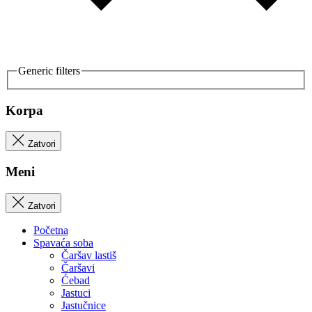
Generic filters
Korpa
Zatvori
Meni
Zatvori
Početna
Spavaća soba
Čaršav lastiš
Čaršavi
Ćebad
Jastuci
Jastučnice