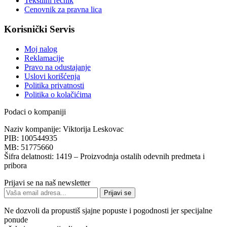
Tekstilni rečnik
Cenovnik za pravna lica
Korisnički Servis
Moj nalog
Reklamacije
Pravo na odustajanje
Uslovi korišćenja
Politika privatnosti
Politika o kolačićima
Podaci o kompaniji
Naziv kompanije:
Viktorija Leskovac
PIB:
100544935
MB:
51775660
Šifra delatnosti:
1419 – Proizvodnja ostalih odevnih predmeta i
pribora
Prijavi se na naš newsletter
Prijavi se
Ne dozvoli da propustiš sjajne popuste i pogodnosti jer specijalne
ponude