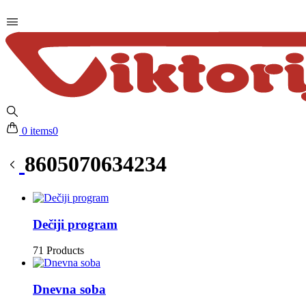
0 items
0
8605070634234
Dečiji program
71 Products
Dnevna soba