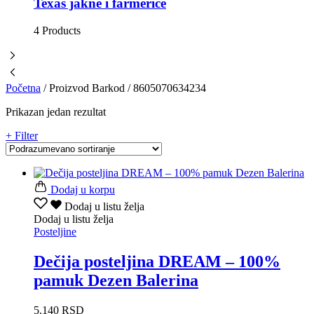
Texas jakne i farmerice
4 Products
Početna
/
Proizvod Barkod
/
8605070634234
Prikazan jedan rezultat
+ Filter
Dodaj u korpu
Dodaj u listu želja
Dodaj u listu želja
Posteljine
Dečija posteljina DREAM – 100%
pamuk Dezen Balerina
5.140
RSD