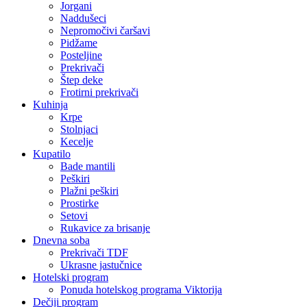
Jorgani
Naddušeci
Nepromočivi čaršavi
Pidžame
Posteljine
Prekrivači
Štep deke
Frotirni prekrivači
Kuhinja
Krpe
Stolnjaci
Kecelje
Kupatilo
Bade mantili
Peškiri
Plažni peškiri
Prostirke
Setovi
Rukavice za brisanje
Dnevna soba
Prekrivači TDF
Ukrasne jastučnice
Hotelski program
Ponuda hotelskog programa Viktorija
Dečiji program