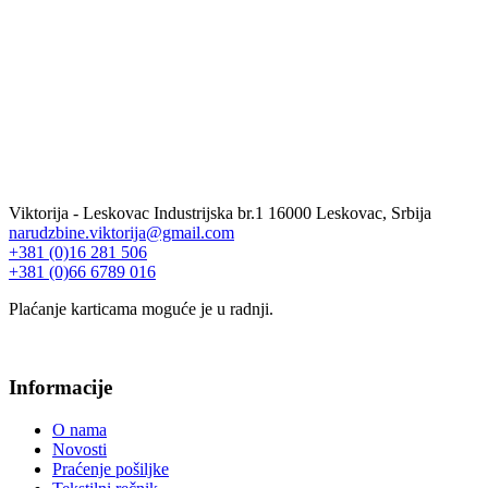
Viktorija - Leskovac Industrijska br.1 16000 Leskovac, Srbija
narudzbine.viktorija@gmail.com
+381 (0)16 281 506
+381 (0)66 6789 016
Plaćanje karticama moguće je u radnji.
Informacije
O nama
Novosti
Praćenje pošiljke