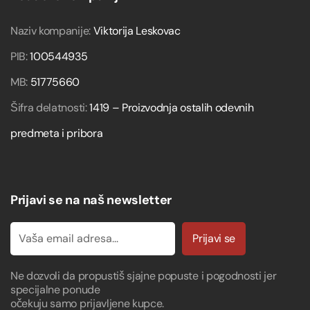
Naziv kompanije:
Viktorija Leskovac
PIB:
100544935
MB:
51775660
Šifra delatnosti:
1419 – Proizvodnja ostalih odevnih
predmeta i pribora
Prijavi se na naš newsletter
Prijavi se
Ne dozvoli da propustiš sjajne popuste i pogodnosti jer
specijalne ponude
očekuju samo prijavljene kupce.