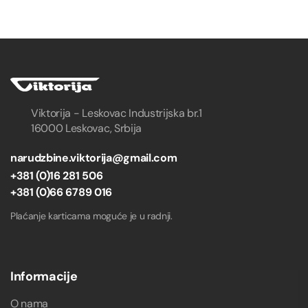
Viktorija - Leskovac Industrijska br.1
16000 Leskovac, Srbija
narudzbine.viktorija@gmail.com
+381 (0)16 281 506
+381 (0)66 6789 016
Plaćanje karticama moguće je u radnji.
Informacije
O nama