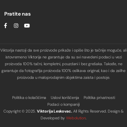
Pratite nas
Viktorija nastoji da sve proizvode prikaže i opiše što je tačnije moguće, ali
istovremeno Viktorija ne garantuje da su svi navedeni podaci u vezi
proizvoda 100% tačni, kompletni, pouzdani i bez grešaka. Takođe, ne
garantuje da fotografija proizvoda 100% oslikava original, kao i da zalihe
proizvoda u maloprodajnim objektima zaista i postoje.
Politika o kolačićima
Uslovi korišćenja
Politika privatnosti
Podaci o kompaniji
Copyright © 2025.
Viktorija Leskovac.
All Rights Reserved. Design &
Developed by
Webolution
.