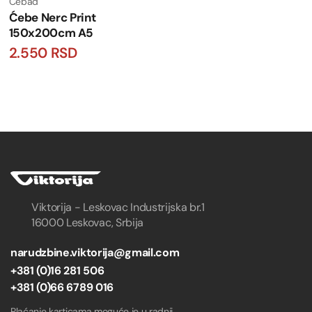
Ćebad
Ćebe Nerc Print
150x200cm A5
2.550
RSD
Viktorija - Leskovac Industrijska br.1
16000 Leskovac, Srbija
narudzbine.viktorija@gmail.com
+381 (0)16 281 506
+381 (0)66 6789 016
Plaćanje karticama moguće je u radnji.