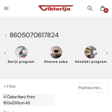
0
8605070617824
Dečiji program
Dnevna soba
Hotelski program
+ Filter
Podrazumevano sortiranje