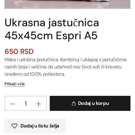
Ukrasna jastučnica
45x45cm Espri A5
650
RSD
Meka i udobna jastučnica. Kombinuj i uklapaj s jastučićima
raznih boja i veličina da udahneš nov život sofi ili krevetu.
Izrađeno od 100% poliestera.
Prikaži više
Dodaj u korpu
Dodaj u listu želja