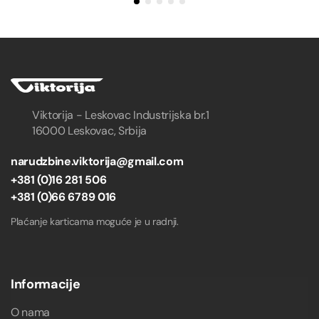
Viktorija - Leskovac Industrijska br.1
16000 Leskovac, Srbija
narudzbine.viktorija@gmail.com
+381 (0)16 281 506
+381 (0)66 6789 016
Plaćanje karticama moguće je u radnji.
Informacije
O nama