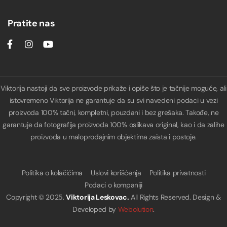
Pratite nas
Viktorija nastoji da sve proizvode prikaže i opiše što je tačnije moguće, ali
istovremeno Viktorija ne garantuje da su svi navedeni podaci u vezi
proizvoda 100% tačni, kompletni, pouzdani i bez grešaka. Takođe, ne
garantuje da fotografija proizvoda 100% oslikava original, kao i da zalihe
proizvoda u maloprodajnim objektima zaista i postoje.
Politika o kolačićima
Uslovi korišćenja
Politika privatnosti
Podaci o kompaniji
Copyright © 2025.
Viktorija Leskovac.
All Rights Reserved. Design &
Developed by
Webolution
.