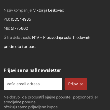
Naziv kompanije:
Viktorija Leskovac
PIB:
100544935
MB:
51775660
Šifra delatnosti:
1419 – Proizvodnja ostalih odevnih
predmeta i pribora
Prijavi se na naš newsletter
Prijavi se
Ne dozvoli da propustiš sjajne popuste i pogodnosti jer
specijalne ponude
očekuju samo prijavljene kupce.