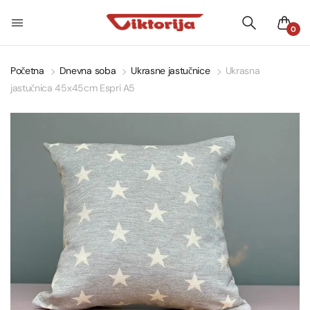
0
Početna
Dnevna soba
Ukrasne jastučnice
Ukrasna
jastučnica 45x45cm Espri A5