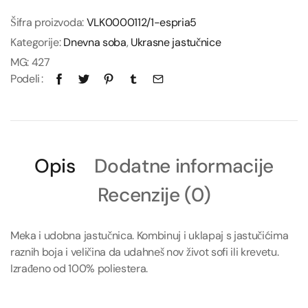
Šifra proizvoda:
VLK0000112/1-espria5
Kategorije:
Dnevna soba
,
Ukrasne jastučnice
MG:
427
Podeli
Opis
Dodatne informacije
Recenzije (0)
Meka i udobna jastučnica. Kombinuj i uklapaj s jastučićima
raznih boja i veličina da udahneš nov život sofi ili krevetu.
Izrađeno od 100% poliestera.