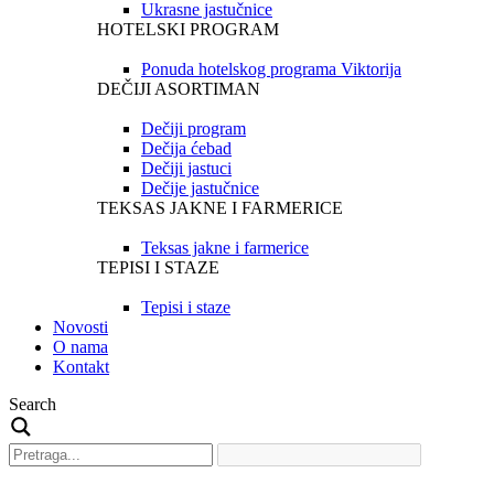
Ukrasne jastučnice
HOTELSKI PROGRAM
Ponuda hotelskog programa Viktorija
DEČIJI ASORTIMAN
Dečiji program
Dečija ćebad
Dečiji jastuci
Dečije jastučnice
TEKSAS JAKNE I FARMERICE
Teksas jakne i farmerice
TEPISI I STAZE
Tepisi i staze
Novosti
O nama
Kontakt
Search