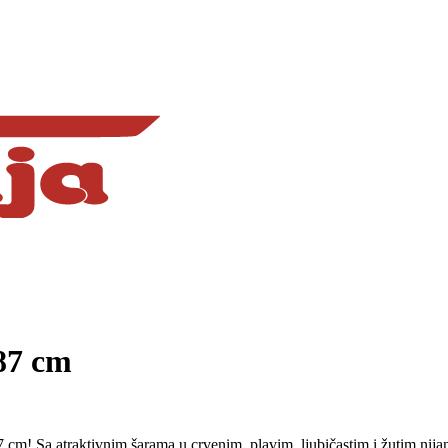
×87 cm
 cm! Sa atraktivnim šarama u crvenim, plavim, ljubičastim i žutim nijan