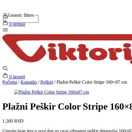
Generic filters
0 items
0
0 items
0
Početna
/
Kupatilo
/
Peškiri
/
Plažni Peškir Color Stripe 160×87 cm
Plažni Peškir Color Stripe 160
1.260
RSD
Unesite boje leta u svoj dan uz ovaj vibrantni peškir dimenzija 160×87