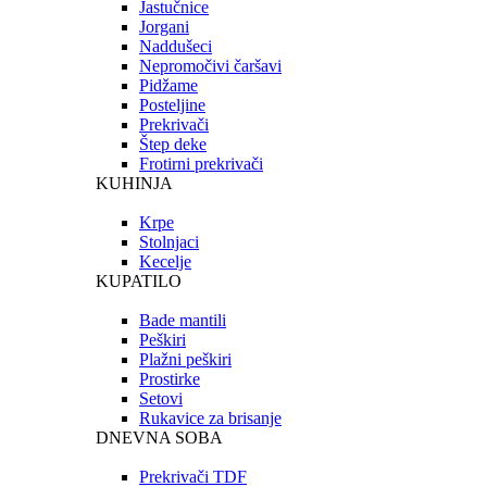
Jastučnice
Jorgani
Naddušeci
Nepromočivi čaršavi
Pidžame
Posteljine
Prekrivači
Štep deke
Frotirni prekrivači
KUHINJA
Krpe
Stolnjaci
Kecelje
KUPATILO
Bade mantili
Peškiri
Plažni peškiri
Prostirke
Setovi
Rukavice za brisanje
DNEVNA SOBA
Prekrivači TDF