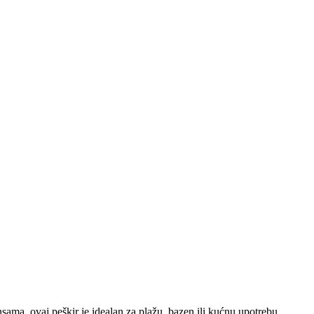
sama, ovaj peškir je idealan za plažu, bazen ili kućnu upotrebu.