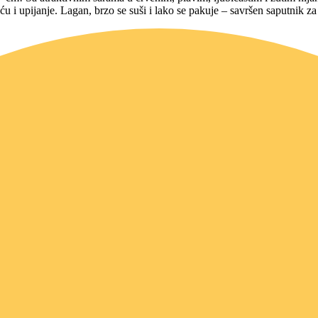
 upijanje. Lagan, brzo se suši i lako se pakuje – savršen saputnik za