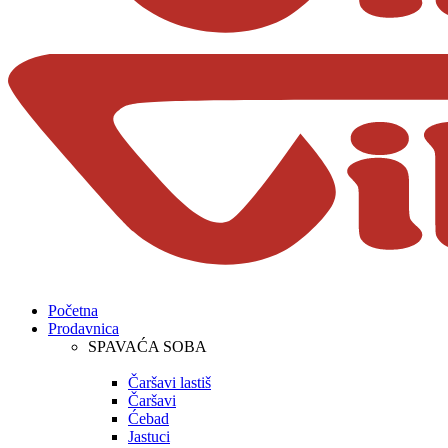
Početna
Prodavnica
SPAVAĆA SOBA
Čaršavi lastiš
Čaršavi
Ćebad
Jastuci