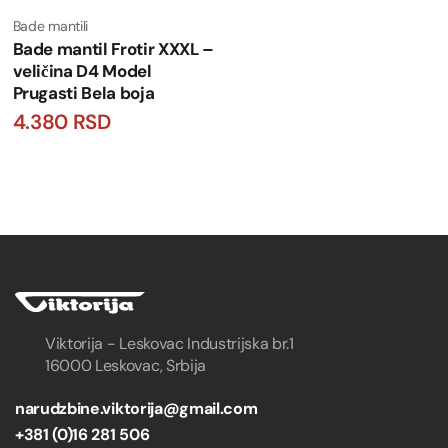
Bade mantili
Bade mantil Frotir XXXL –
veličina D4 Model
Prugasti Bela boja
4.380
RSD
Viktorija - Leskovac Industrijska br.1
16000 Leskovac, Srbija
narudzbine.viktorija@gmail.com
+381 (0)16 281 506