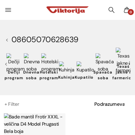
0
08605070628639
Texas
Dečiji
Dnevna
Hotelski
Spavaća
jakne i
Kuhinja
Kupatilo
program
soba
program
soba
farmerice
+ Filter