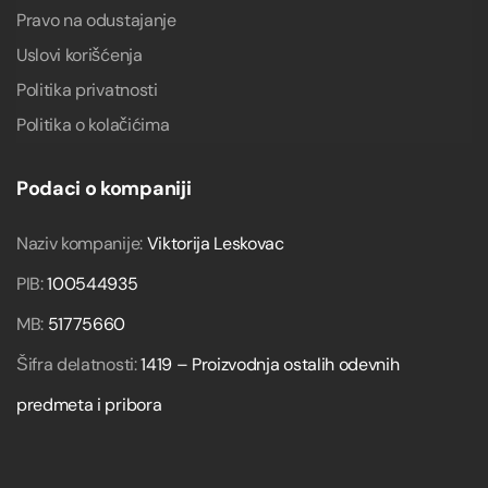
Pravo na odustajanje
Uslovi korišćenja
Politika privatnosti
Politika o kolačićima
Podaci o kompaniji
Naziv kompanije:
Viktorija Leskovac
PIB:
100544935
MB:
51775660
Šifra delatnosti:
1419 – Proizvodnja ostalih odevnih
predmeta i pribora