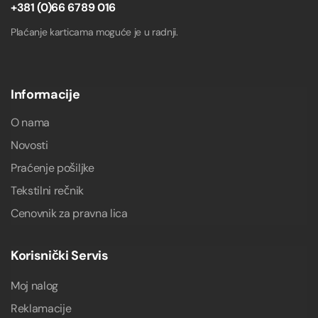
+381 (0)66 6789 016
Plaćanje karticama moguće je u radnji.
Informacije
O nama
Novosti
Praćenje pošiljke
Tekstilni rečnik
Cenovnik za pravna lica
Korisnički Servis
Moj nalog
Reklamacije